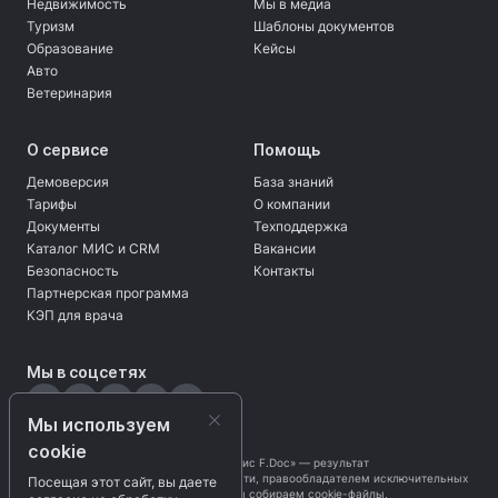
Недвижимость
Мы в медиа
Туризм
Шаблоны документов
Образование
Кейсы
Авто
Ветеринария
О сервисе
Помощь
Демоверсия
База знаний
Тарифы
О компании
Документы
Техподдержка
Каталог МИС и CRM
Вакансии
Безопасность
Контакты
Партнерская программа
КЭП для врача
Мы в соцсетях
Мы используем
cookie
Программа «Безбумажный офис F.Doc» — результат
интеллектуальной деятельности, правообладателем исключительных
Посещая этот сайт, вы даете
прав является
ЗАО «ЦЦС»
. Мы собираем cookie-файлы,