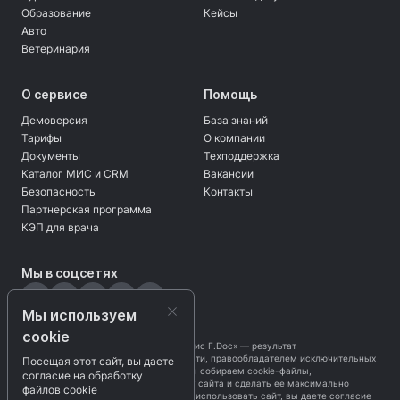
Образование
Кейсы
Авто
Ветеринария
О сервисе
Помощь
Демоверсия
База знаний
Тарифы
О компании
Документы
Техподдержка
Каталог МИС и CRM
Вакансии
Безопасность
Контакты
Партнерская программа
КЭП для врача
Мы в соцсетях
Мы используем
cookie
Программа «Безбумажный офис F.Doc» — результат
интеллектуальной деятельности, правообладателем исключительных
Посещая этот сайт, вы даете
прав является
ЗАО «ЦЦС»
. Мы собираем cookie-файлы,
согласие на обработку
чтобы оптимизировать работу сайта и сделать ее максимально
файлов cookie
приятной для вас. Продолжая использовать сайт, вы даете согласие