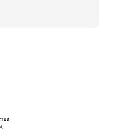
тва.
ы,