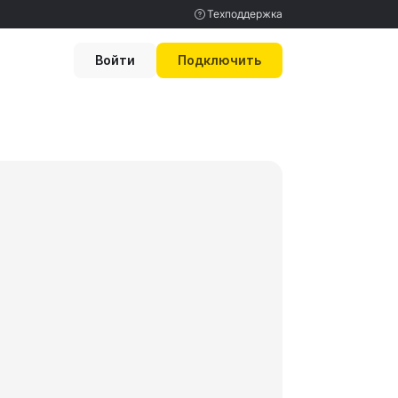
Техподдержка
Войти
Подключить
Вход для бизнеса
Помощь
Полезное
ения
База знаний
Вход для медицинских
Блог
абинет
Безопасность
учреждений
Мы в медиа
ный
О компании
Шаблоны
Контакты
документов
МИС и CRM
Демоверсия
Партнерская
программа