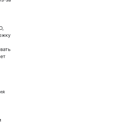
О,
ржку
вать
яет
ия
м