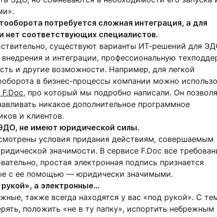
ми».
тооборота потребуется сложная интеграция, а для
и нет соответствующих специалистов.
йствительно, существуют варианты ИТ-решений для ЭД
внедрения и интеграции, профессиональную техподде
 есть и другие возможности. Например, для легкой
ооборота в бизнес-процессы компании можно использо
 F.Doc
, про который мы подробно написали. Он позвол
навливать никакое дополнительное программное
иков и клиентов.
ЭДО, не имеют юридической силы.
смотрены условия придания действиям, совершаемым
ридической значимости. В сервисе F.Doc все требован
вательно, простая электронная подпись признается
ные с ее помощью — юридически значимыми.
рукой», а электронные…
жные, также всегда находятся у вас «под рукой». С те
ерять, положить «не в ту папку», испортить небрежным