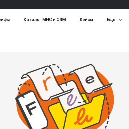
рифы
Каталог МИС и CRM
Кейсы
Еще
етеринария
Способы
бразование
подключ
се направления
Личный к
Виртуаль
принтер
Каталог 