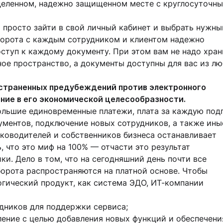
ределенном, надежно защищенном месте с круглосуточн
о просто зайти в свой личный кабинет и выбрать нужны
борота с каждым сотрудником и клиентом надежно
оступ к каждому документу. При этом вам не надо хран
ное пространство, а документы доступны для вас из л
остраненных предубеждений против электронного
ние в его экономической целесообразности.
ольшие единовременные платежи, плата за каждую под
кументов, подключение новых сотрудников, а также ины
ководителей и собственников бизнеса останавливает
, что это миф на 100% — отчасти это результат
и. Дело в том, что на сегодняшний день почти все
орота распространяются на платной основе. Чтобы
гический продукт, как система ЭДО, ИТ-компании
дников для поддержки сервиса;
ение с целью добавления новых функций и обеспечени