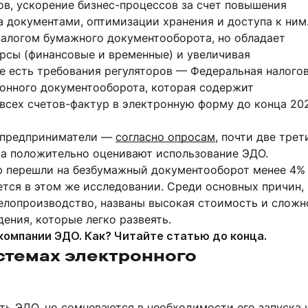
в, ускорение бизнес-процессов за счет повышения
 документами, оптимизации хранения и доступа к ним
налогом бумажного документооборота, но обладает
рсы (финансовые и временные) и увеличивая
е есть требования регуляторов — Федеральная налого
онного документооборота, которая содержит
всех счетов-фактур в электронную форму до конца 20
 предприниматели —
согласно опросам
, почти две трет
са положительно оценивают использование ЭДО.
ю перешли на безбумажный документооборот менее 4%
ется в этом же исследовании. Среди основных причин,
елопроизводство, названы высокая стоимость и сложн
ения, которые легко развеять.
в компании ЭДО. Как? Читайте статью до конца.
стемах электронного
ь ЭДО, но сомневаются в необходимости его запуска 