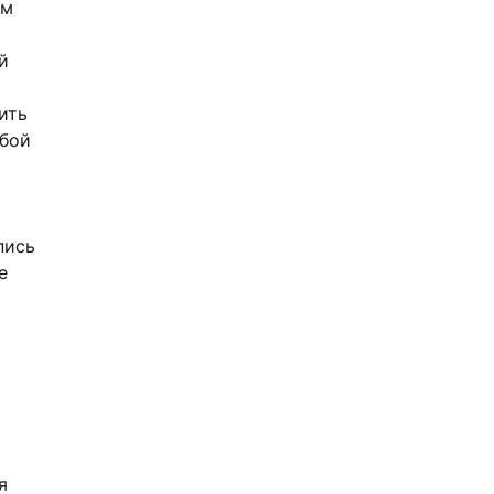
ым
й
ить
юбой
пись
е
я