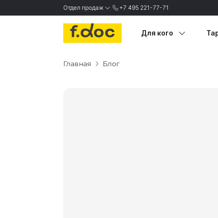
Отдел продаж
+7 495 221-77-71
MAX
Для кого
Та
Telegram
Главная
Блог
Медицина
В
✓
Недвижимость
О
Авто
В
Туризм