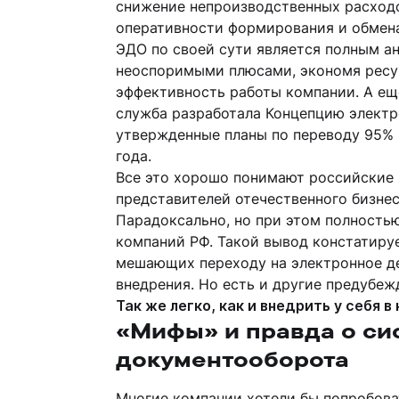
снижение непроизводственных расходо
оперативности формирования и обмена
ЭДО по своей сути является полным а
неоспоримыми плюсами, экономя ресу
эффективность работы компании. А ещ
служба разработала Концепцию электр
утвержденные планы по переводу 95% 
года.
Все это хорошо понимают российские
представителей отечественного бизне
Парадоксально, но при этом полность
компаний РФ. Такой вывод констатиру
мешающих переходу на электронное д
внедрения. Но есть и другие предубежд
Так же легко, как и внедрить у себя 
«Мифы» и правда о си
документооборота
Многие компании хотели бы попробоват