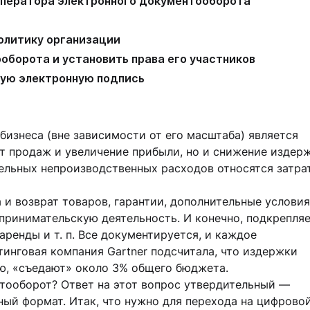
оператора электронного документооборота
олитику организации
оборота и установить права его участников
ую электронную подпись
изнеса (вне зависимости от его масштаба) является
т продаж и увеличение прибыли, но и снижение издерж
тельных непроизводственных расходов относятся затра
 и возврат товаров, гарантии, дополнительные услови
принимательскую деятельность. И конечно, подкрепля
аренды и т. п. Все документируется, и каждое
тинговая компания Gartner подсчитала, что издержки
ью, «съедают» около 3% общего бюджета.
тооборот? Ответ на этот вопрос утвердительный —
ный формат. Итак, что нужно для перехода на цифрово