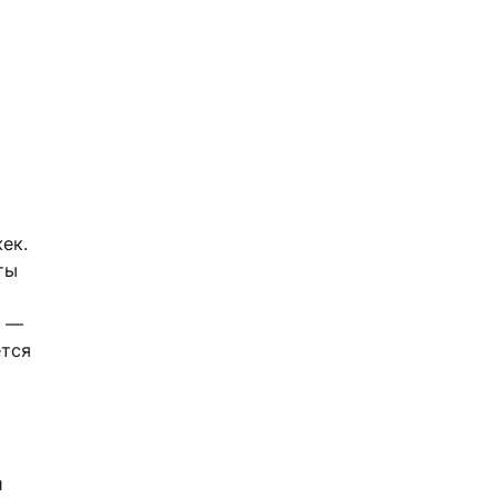
ек.
ты
я —
ется
й