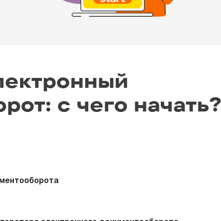
лектронный
рот: с чего начать
ументооборота