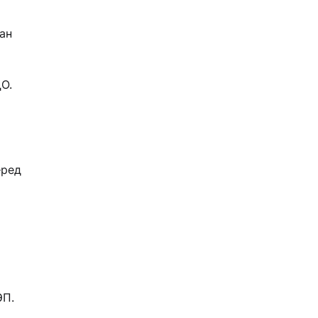
ан
О.
еред
ЭП.