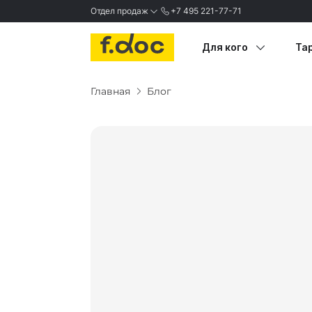
Отдел продаж
+7 495 221-77-71
MAX
Для кого
Та
Telegram
Главная
Блог
Медицина
В
✓
Недвижимость
О
Авто
В
Туризм