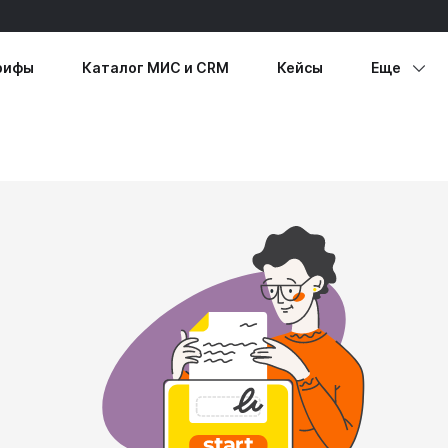
рифы
Каталог МИС и CRM
Кейсы
Еще
етеринария
Способы
бразование
подключ
се направления
Личный к
Виртуаль
принтер
Каталог 