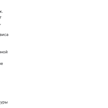
к.
т
,
виса
нной
ые
туры