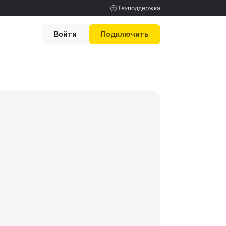
Техподдержка
Войти
Подключить
Вход для бизнеса
Помощь
Полезное
ения
База знаний
Вход для медицинских
Блог
абинет
Безопасность
учреждений
Мы в медиа
ный
О компании
Шаблоны
Контакты
документов
МИС и CRM
Демоверсия
Партнерская
программа