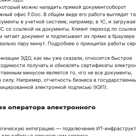
 который можно наладить прямой документооборот
жный офис F.Doc. В общем виде его работа выглядит та
менты в учетной системе, например, в 1С, и загружае
МС со ссылкой на документы. Клиент переход по ссылке
м читает документ и подписывает их прямо в браузере
вально пару минут. Подробнее о принципах работы сер
низации ЭДО, как мы уже сказали, относится быстрое
бходимости получать и обновлять сертификаты электро
твенным минусом является то, что не все документы,
силу. Например, отчетность бизнеса в государственн
фицированной электронной подписью (КЭП).
ез оператора электронного
логическую интеграцию — подключение ИТ-инфраструк
 для работы в специальном сервисе.