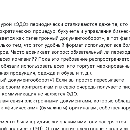
турой «ЭДО» периодически сталкиваются даже те, кто
ократических процедур, бухучета и управления бизнес
ется как «электронный документооборот», а тот факт
только тем, что этот удобный формат используют все бо
ров. Часто возникает вопрос: обязательный ли перехо
всех компаний? Пока это требование распространяетс
О обязали использовать всех, кто торгует маркированн
ая продукция, одежда и обувь и т. д.).
ный документооборот»? Если вы просто пересылаете
ов своим контрагентам и в свою очередь получаете пи
я коммуникация не является ЭДО.
лам связи электронными документами, которые облад
к «физическим» (бумажным) оригиналам, собственнор
ументы были юридически значимыми, они заверяются
ой подписью (ЭП). О том, какие электронные подписи