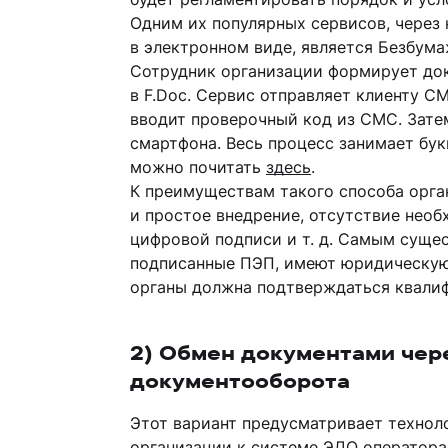
Одним их популярных сервисов, через
в электронном виде, является Безбума
Сотрудник организации формирует доку
в F.Doc. Сервис отправляет клиенту С
вводит проверочный код из СМС. Зате
смартфона. Весь процесс занимает бук
можно почитать
здесь
.
К преимуществам такого способа орга
и простое внедрение, отсутствие нео
цифровой подписи и т. д. Самым сущес
подписанные ПЭП, имеют юридическую 
органы должна подтверждаться квали
2) Обмен документами чер
документооборота
Этот вариант предусматривает техно
организации к системе ЭДО оператора