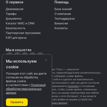
О сервисе
Помощь
Демоверсия
База знаний
Тарифы
О компании
Документы
Техподдержка
Каталог МИС и CRM
Вакансии
Безопасность
Контакты
Партнерская программа
КЭП для врача
Мы в соцсетях
Мы используем
cookie
Программа «Безбумажный офис F.Doc» — результат
интеллектуальной деятельности, правообладателем исключительных
Посещая этот сайт, вы даете
прав является
ЗАО «ЦЦС»
. Мы собираем cookie-файлы,
согласие на обработку
чтобы оптимизировать работу сайта и сделать ее максимально
файлов cookie
приятной для вас. Продолжая использовать сайт, вы даете согласие
в соответствии с
Политикой
на обработку cookie-файлов и принимаете
политику
в отношении
обработки персональных
cookie-файлов. Если вы не хотите, чтобы cookie-файлы, связанные
данных
с нашим ресурсом, записывались на вашем компьютере или любом
другом устройстве, подключенном к сети Интернет, то вы можете
произвести соответствующие настройки на вашем устройстве.
Принять
Политика обработки персональных данных