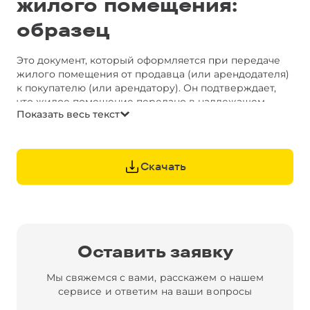
жилого помещения:
образец
Это документ, который оформляется при передаче
жилого помещения от продавца (или арендодателя)
к покупателю (или арендатору). Он подтверждает,
что жилое помещение передано в надлежащем
Показать весь текст
состоянии, без каких-либо дефектов и повреждений.
Акт приема-передачи жилого помещения (бланк)
должен содержать данные продавца
(или арендодателя) и покупателя (или арендатора),
Скачать
описание передаваемого жилого помещения (адрес,
этаж, количество комнат, площадь, технические
характеристики, кадастровый номер) и состояние
помещения (отсутствие повреждений,
работоспособность коммуникаций, наличие мебели
и оборудования, если они включены в сделку).
Оставить заявку
Скачайте бесплатный шаблон и используйте
его как основу для вашего соглашения.
Мы свяжемся с вами, расскажем о нашем
Обратите внимание на фрагменты документа,
сервисе и ответим на ваши вопросы
выделенные желтым цветом. Это комментарии
наших юридических консультантов или варианты