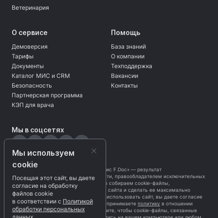
Ветеринария
О сервисе
Помощь
Демоверсия
База знаний
Тарифы
О компании
Документы
Техподдержка
Каталог МИС и CRM
Вакансии
Безопасность
Контакты
Партнерская программа
КЭП для врача
Мы в соцсетях
Мы используем
cookie
Программа «Безбумажный офис F.Doc» — результат
интеллектуальной деятельности, правообладателем исключительных
Посещая этот сайт, вы даете
прав является
ЗАО «ЦЦС»
. Мы собираем cookie-файлы,
согласие на обработку
чтобы оптимизировать работу сайта и сделать ее максимально
файлов cookie
приятной для вас. Продолжая использовать сайт, вы даете согласие
в соответствии с
Политикой
на обработку cookie-файлов и принимаете
политику
в отношении
обработки персональных
cookie-файлов. Если вы не хотите, чтобы cookie-файлы, связанные
данных
с нашим ресурсом, записывались на вашем компьютере или любом