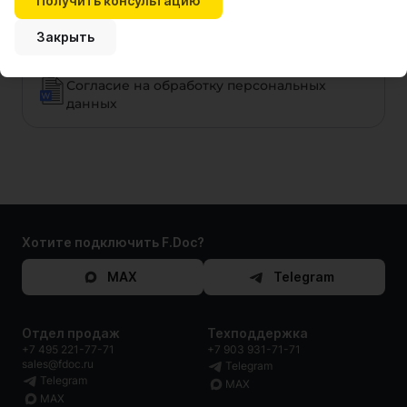
Получить консультацию
Акт оказанных услуг для физического лица
Закрыть
Согласие на обработку персональных
данных
Хотите подключить F.Doc?
MAX
Telegram
Отдел продаж
Техподдержка
+7 495 221-77-71
+7 903 931-71-71
sales@fdoc.ru
Telegram
Telegram
MAX
MAX