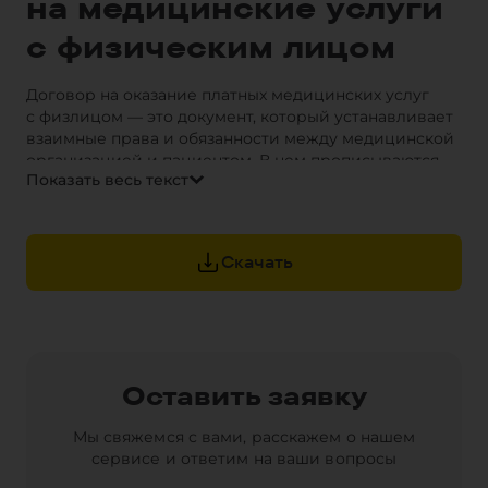
на медицинские услуги
с физическим лицом
Договор на оказание платных медицинских услуг
с физлицом — это документ, который устанавливает
взаимные права и обязанности между медицинской
организацией и пациентом. В нем прописываются
Показать весь текст
все условия предоставления медицинских услуг:
их перечень, объем, стоимость, сроки и порядок
оплаты, ответственность сторон и другие важные
аспекты.
Скачать
Такой договор является официальным
подтверждением отношений между пациентом
и медицинским учреждением, а также защищает
интересы обеих сторон. Скачайте образец типового
договора и используйте в своем медицинском
учреждении.
Оставить заявку
Обратите внимание на фрагменты документа,
выделенные желтым цветом. Это комментарии
Мы свяжемся с вами, расскажем о нашем
наших юридических консультантов или варианты
сервисе и ответим на ваши вопросы
под разные случаи сделки. Ответственность
за соответствие документа законодательству