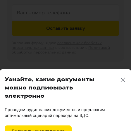
и интересам сторон несут лица, использующие или
подписывающие шаблон.
Оставить заявку
Заполняя форму, я даю
согласие на обработку
персональных данных
в соответствии с
Политикой
обработки персональных данных
Узнайте, какие документы
Похожие документы
См. все
→
можно подписывать
электронно
Договор с представителем пациента
Проведем аудит ваших документов и предложим
оптимальный сценарий перехода на ЭДО.
Договор с юридическим лицом